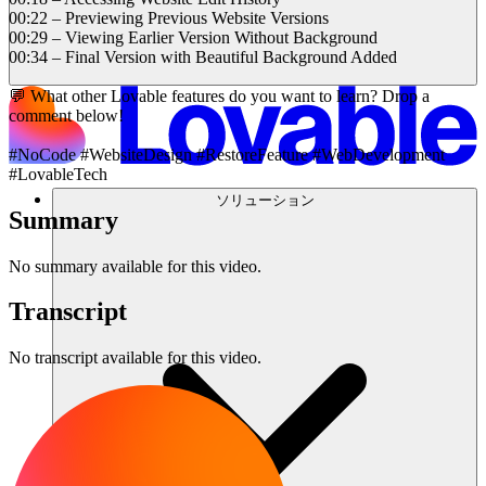
00:22 – Previewing Previous Website Versions
00:29 – Viewing Earlier Version Without Background
00:34 – Final Version with Beautiful Background Added
💬 What other Lovable features do you want to learn? Drop a
comment below!
#NoCode #WebsiteDesign #RestoreFeature #WebDevelopment
#LovableTech
ソリューション
Summary
No summary available for this video.
Transcript
No transcript available for this video.