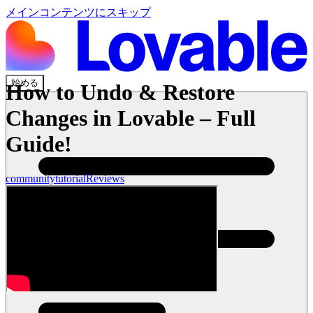
メインコンテンツにスキップ
始める
How to Undo & Restore
Changes in Lovable – Full
Guide!
community
tutorial
Reviews