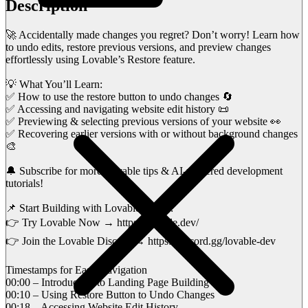
Description
🚀 Accidentally made changes you regret? Don’t worry! Learn how
to undo edits, restore previous versions, and preview changes
effortlessly using Lovable’s Restore feature.
💡 What You’ll Learn:
✅ How to use the restore button to undo changes 🔄
✅ Accessing and navigating website edit history 📜
✅ Previewing & selecting previous versions of your website 👀
✅ Recovering earlier versions with or without background changes
🎨
🔔 Subscribe for more Lovable tips & AI-powered development
tutorials!
📌 Start Building with Lovable Today:
👉 Try Lovable Now → https://lovable.dev/
👉 Join the Lovable Discord → https://discord.gg/lovable-dev
Timestamps for Easy Navigation
00:00 – Introduction to Landing Page Building
00:10 – Using Restore Button to Undo Changes
00:18 – Accessing Website Edit History