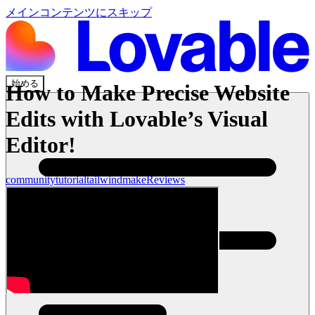
メインコンテンツにスキップ
始める
How to Make Precise Website
Edits with Lovable’s Visual
Editor!
community
tutorial
tailwind
make
Reviews