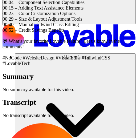
00:04 – Component Selection Capabilities
00:15 – Adding Text Assistance Elements
00:23 – Color Customization Options
00:29 – Size & Layout Adjustment Tools
00:40 – Manual Tailwind Class Editing
00:52 – Credit Savings Benefits
💬 What’s your favorite Lovable feature? Let us know in the
comments!
ソリューション
#NoCode #WebsiteDesign #VisualEdits #TailwindCSS
#LovableTech
Summary
No summary available for this video.
Transcript
No transcript available for this video.