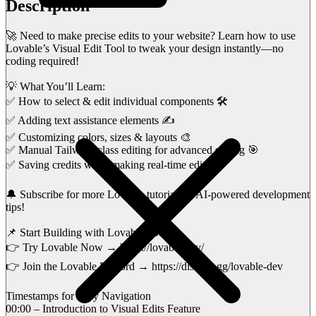
Description
🚀 Need to make precise edits to your website? Learn how to use
Lovable’s Visual Edit Tool to tweak your design instantly—no
coding required!
💡 What You’ll Learn:
✅ How to select & edit individual components 🛠️
✅ Adding text assistance elements ✍️
✅ Customizing colors, sizes & layouts 🎨
✅ Manual Tailwind class editing for advanced styling 🎯
✅ Saving credits while making real-time edits 💰
🔔 Subscribe for more Lovable tutorials & AI-powered development
tips!
📌 Start Building with Lovable Today:
👉 Try Lovable Now → https://lovable.dev/
👉 Join the Lovable Discord → https://discord.gg/lovable-dev
Timestamps for Easy Navigation
00:00 – Introduction to Visual Edits Feature