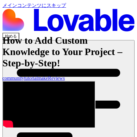
メインコンテンツにスキップ
始める
How to Add Custom
Knowledge to Your Project –
Step-by-Step!
community
tutorial
make
Reviews