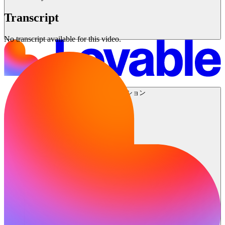
Transcript
No transcript available for this video.
ソリューション