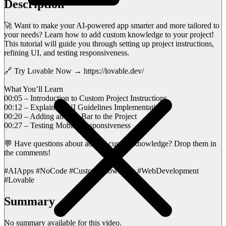
Description
🚀 Want to make your AI-powered app smarter and more tailored to
your needs? Learn how to add custom knowledge to your project!
This tutorial will guide you through setting up project instructions,
refining UI, and testing responsiveness.
🔗 Try Lovable Now → https://lovable.dev/
What You’ll Learn
00:05 – Introduction to Custom Project Instructions
00:12 – Explaining UI Guidelines Implementation
00:20 – Adding an App Bar to the Project
00:27 – Testing Mobile Responsiveness
💬 Have questions about adding custom knowledge? Drop them in
the comments!
#AIApps #NoCode #CustomKnowledge #WebDevelopment
#Lovable
Summary
No summary available for this video.