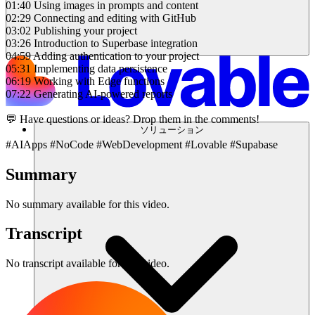
01:40 Using images in prompts and content
02:29 Connecting and editing with GitHub
03:02 Publishing your project
03:26 Introduction to Superbase integration
04:59 Adding authentication to your project
05:31 Implementing data persistence
06:19 Working with Edge functions
07:22 Generating AI-powered reports
💬 Have questions or ideas? Drop them in the comments!
ソリューション
#AIApps #NoCode #WebDevelopment #Lovable #Supabase
Summary
No summary available for this video.
Transcript
No transcript available for this video.