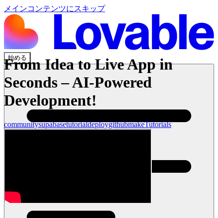
メインコンテンツにスキップ
始める
From Idea to Live App in
Seconds – AI-Powered
Development!
community
supabase
tutorial
deploy
github
make
Tutorials