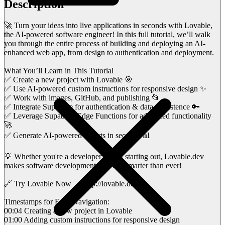
Description
🚀 Turn your ideas into live applications in seconds with Lovable,
the AI-powered software engineer! In this full tutorial, we’ll walk
you through the entire process of building and deploying an AI-
enhanced web app, from design to authentication and deployment.
What You’ll Learn in This Tutorial
✅ Create a new project with Lovable 🎯
✅ Use AI-powered custom instructions for responsive design ✨
✅ Work with images, GitHub, and publishing 📂
✅ Integrate Supabase for authentication & data persistence 🔑
✅ Leverage Supabase Edge Functions for advanced functionality
🚀
✅ Generate AI-powered reports in seconds 📊
💡 Whether you're a developer or just starting out, Lovable.dev
makes software development faster & smarter than ever!
🔗 Try Lovable Now → http://lovable.dev/
Timestamps for Easy Navigation:
00:04 Creating a new project in Lovable
01:00 Adding custom instructions for responsive design