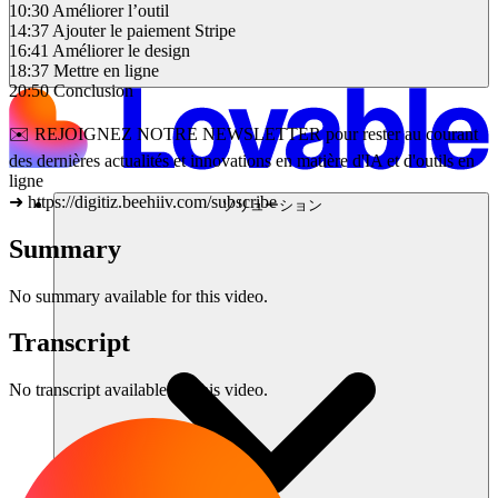
10:30 Améliorer l’outil
14:37 Ajouter le paiement Stripe
16:41 Améliorer le design
18:37 Mettre en ligne
20:50 Conclusion
✉️ REJOIGNEZ NOTRE NEWSLETTER pour rester au courant
des dernières actualités et innovations en matière d'IA et d'outils en
ligne
➜ https://digitiz.beehiiv.com/subscribe
ソリューション
Summary
No summary available for this video.
Transcript
No transcript available for this video.