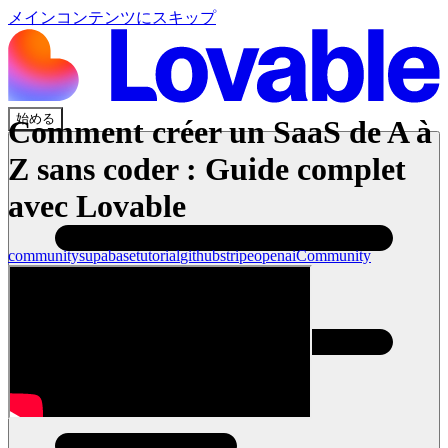
メインコンテンツにスキップ
始める
Comment créer un SaaS de A à
Z sans coder : Guide complet
avec Lovable
community
supabase
tutorial
github
stripe
openai
Community