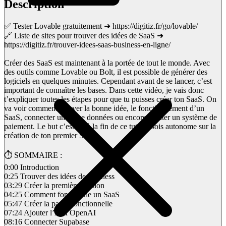
Description
✅ Tester Lovable gratuitement ➜ https://digitiz.fr/go/lovable/
🔗 Liste de sites pour trouver des idées de SaaS ➜
https://digitiz.fr/trouver-idees-saas-business-en-ligne/
Créer des SaaS est maintenant à la portée de tout le monde. Avec
des outils comme Lovable ou Bolt, il est possible de générer des
logiciels en quelques minutes. Cependant avant de se lancer, c’est
important de connaître les bases. Dans cette vidéo, je vais donc
t’expliquer toutes les étapes pour que tu puisses créer ton SaaS. On
va voir comment trouver la bonne idée, le fonctionnement d’un
SaaS, connecter une base données ou encore ajouter un système de
paiement. Le but c’est qu’à la fin de ce tuto tu sois autonome sur la
création de ton premier SaaS.
⏱️ SOMMAIRE :
0:00 Introduction
0:25 Trouver des idées de business
03:29 Créer la première version
04:25 Comment fonctionne un SaaS
05:47 Créer la partie fonctionnelle
07:24 Ajouter l’API OpenAI
08:16 Connecter Supabase