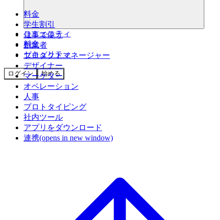
料金
学生割引
コミュニティ
仕事で使う
料金
創業者
セキュリティ
プロダクトマネージャー
デザイナー
ログイン
始める
マーケター
オペレーション
人事
プロトタイピング
社内ツール
アプリをダウンロード
連携
(opens in new window)