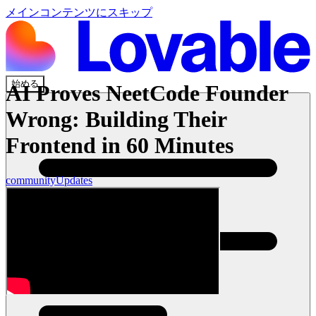
メインコンテンツにスキップ
始める
AI Proves NeetCode Founder
Wrong: Building Their
Frontend in 60 Minutes
community
Updates