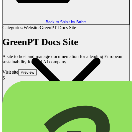
Back to Shipit by Brthrs
Categories
›
Website
›
GreenPT Docs Site
GreenPT Docs Site
A site to host and manage documentation for a leading European
sustainability focused AI company
Visit site
Preview
S