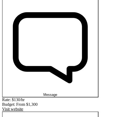
Message
Rate:
$130/hr
Budget: From
$1,300
Visit website