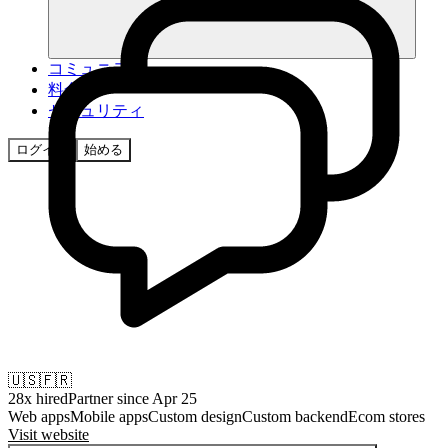
コミュニティ
料金
セキュリティ
ログイン
始める
🇺🇸
🇫🇷
28
x hired
Partner since
Apr 25
Web apps
Mobile apps
Custom design
Custom backend
Ecom stores
Visit website