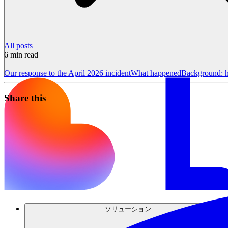
All posts
6
min read
Our response to the April 2026 incident
What happened
Background: h
Share this
ソリューション