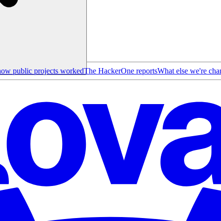
ow public projects worked
The HackerOne reports
What else we're cha