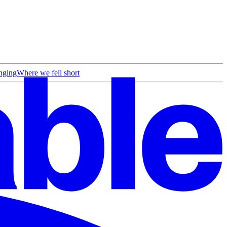
nging
Where we fell short