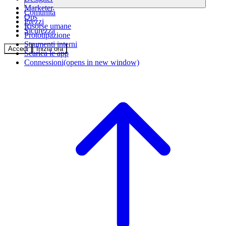
Marketer
Comunità
Ops
Prezzi
Risorse umane
Sicurezza
Prototipazione
Strumenti interni
Accedi
Inizia ora
Scarica le app
Connessioni
(opens in new window)