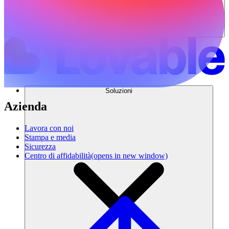
Soluzioni
Azienda
Lavora con noi
Stampa e media
Sicurezza
Centro di affidabilità
(opens in new window)