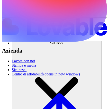
Soluzioni
Azienda
Lavora con noi
Stampa e media
Sicurezza
Centro di affidabilità
(opens in new window)