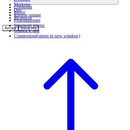
Marketer
Comunità
Ops
Prezzi
Risorse umane
Sicurezza
Prototipazione
Strumenti interni
Accedi
Inizia ora
Scarica le app
Connessioni
(opens in new window)