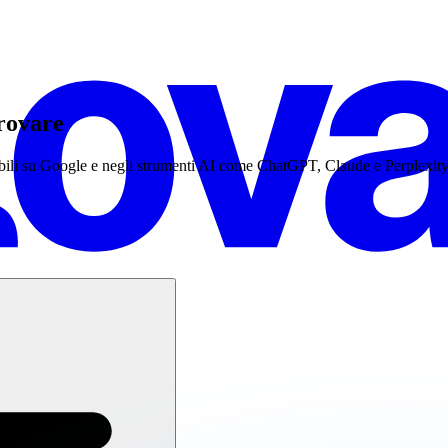
rovare
sibili su Google e negli strumenti AI come ChatGPT, Claude e Perplexi