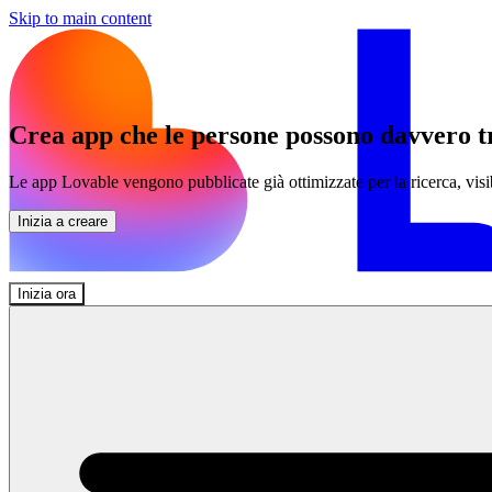
Skip to main content
Crea app che le persone possono davvero t
Le app Lovable vengono pubblicate già ottimizzate per la ricerca, vi
Inizia a creare
Inizia ora