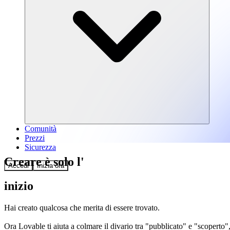
Comunità
Prezzi
Sicurezza
Creare è solo l'
Accedi
Inizia ora
inizio
Hai creato qualcosa che merita di essere trovato.
Ora Lovable ti aiuta a colmare il divario tra "pubblicato" e "scoperto",