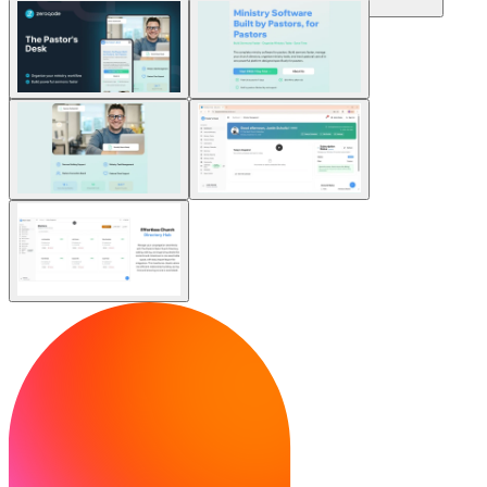
Comunità
Prezzi
Sicurezza
Accedi
Inizia ora