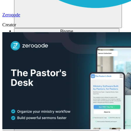
Zeroqode
Creator
Risorse