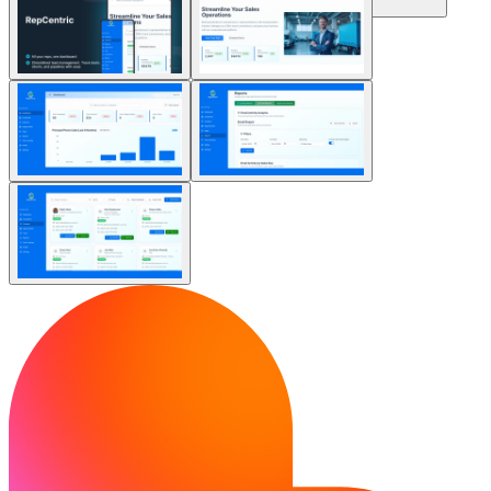
Comunità
Prezzi
Sicurezza
Accedi
Inizia ora