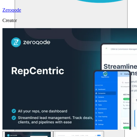
Zeroqode
Creator
Risorse