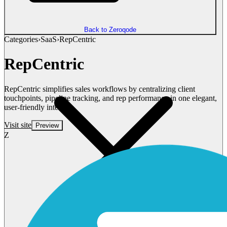
Back to Zeroqode
Categories
›
SaaS
›
RepCentric
RepCentric
RepCentric simplifies sales workflows by centralizing client
touchpoints, pipeline tracking, and rep performance in one elegant,
user-friendly interface
Visit site
Preview
Z