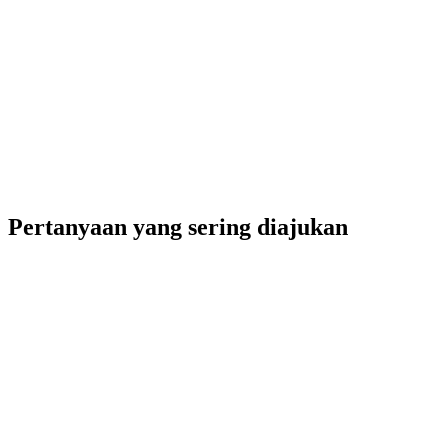
Pertanyaan yang sering diajukan
Bagaimana prototipe menjadi kode produksi?