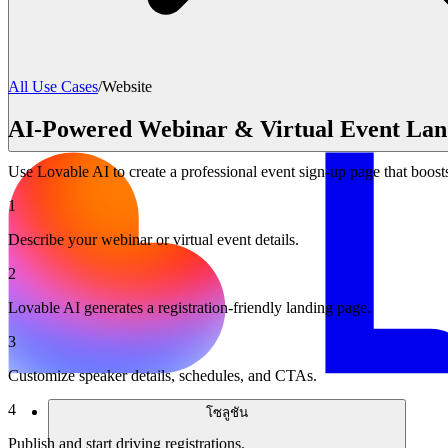
All Use Cases
/
Website
AI-Powered Webinar & Virtual Event Lan
Use Lovable AI to create a professional event sign-up page that boost
1
Describe your webinar or virtual event details.
2
Lovable AI generates a registration-friendly landing page.
3
Customize speaker details, schedules, and CTAs.
4
โซลูชัน
Publish and start driving registrations.