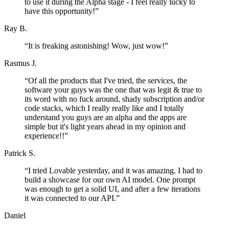
to use it during the Alpha stage - I feel really lucky to
have this opportunity!
”
Ray B.
“
It is freaking astonishing! Wow, just wow!
”
Rasmus J.
“
Of all the products that I've tried, the services, the
software your guys was the one that was legit & true to
its word with no fuck around, shady subscription and/or
code stacks, which I really really like and I totally
understand you guys are an alpha and the apps are
simple but it's light years ahead in my opinion and
experience!!
”
Patrick S.
“
I tried Lovable yesterday, and it was amazing. I had to
build a showcase for our own AI model. One prompt
was enough to get a solid UI, and after a few iterations
it was connected to our API.
”
Daniel