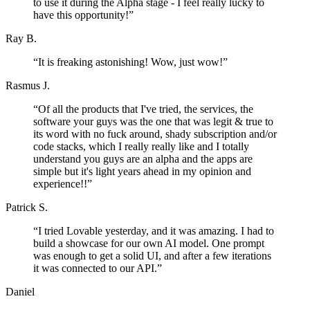
to use it during the Alpha stage - I feel really lucky to
have this opportunity!
”
Ray B.
“
It is freaking astonishing! Wow, just wow!
”
Rasmus J.
“
Of all the products that I've tried, the services, the
software your guys was the one that was legit & true to
its word with no fuck around, shady subscription and/or
code stacks, which I really really like and I totally
understand you guys are an alpha and the apps are
simple but it's light years ahead in my opinion and
experience!!
”
Patrick S.
“
I tried Lovable yesterday, and it was amazing. I had to
build a showcase for our own AI model. One prompt
was enough to get a solid UI, and after a few iterations
it was connected to our API.
”
Daniel