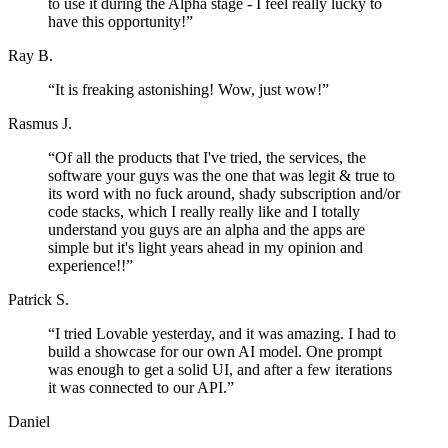
to use it during the Alpha stage - I feel really lucky to
have this opportunity!
”
Ray B.
“
It is freaking astonishing! Wow, just wow!
”
Rasmus J.
“
Of all the products that I've tried, the services, the
software your guys was the one that was legit & true to
its word with no fuck around, shady subscription and/or
code stacks, which I really really like and I totally
understand you guys are an alpha and the apps are
simple but it's light years ahead in my opinion and
experience!!
”
Patrick S.
“
I tried Lovable yesterday, and it was amazing. I had to
build a showcase for our own AI model. One prompt
was enough to get a solid UI, and after a few iterations
it was connected to our API.
”
Daniel