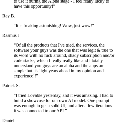
to use it during the Alpha stage - I feel really lucky to
have this opportunity!
”
Ray B.
“
It is freaking astonishing! Wow, just wow!
”
Rasmus J.
“
Of all the products that I've tried, the services, the
software your guys was the one that was legit & true to
its word with no fuck around, shady subscription and/or
code stacks, which I really really like and I totally
understand you guys are an alpha and the apps are
simple but it's light years ahead in my opinion and
experience!!
”
Patrick S.
“
I tried Lovable yesterday, and it was amazing. I had to
build a showcase for our own AI model. One prompt
was enough to get a solid UI, and after a few iterations
it was connected to our API.
”
Daniel