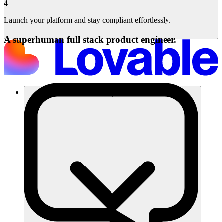
4
Launch your platform and stay compliant effortlessly.
A superhuman full stack product engineer.
โซลูชัน