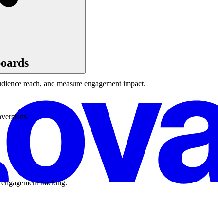
boards
udience reach, and measure engagement impact.
versions.
t engagement tracking.