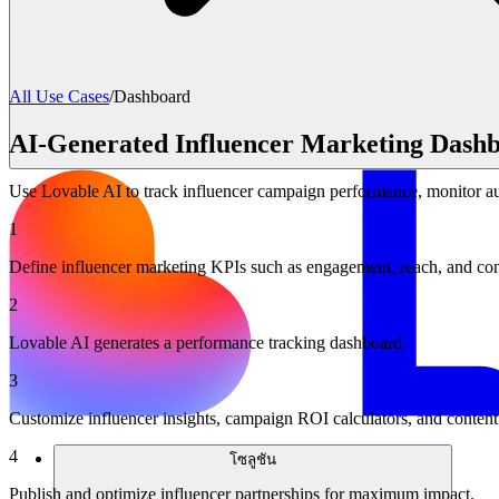
All Use Cases
/
Dashboard
AI-Generated Influencer Marketing Dash
Use Lovable AI to track influencer campaign performance, monitor a
1
Define influencer marketing KPIs such as engagement, reach, and con
2
Lovable AI generates a performance tracking dashboard.
3
Customize influencer insights, campaign ROI calculators, and conten
4
โซลูชัน
Publish and optimize influencer partnerships for maximum impact.