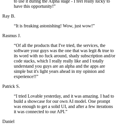
to use it during the Alpha stage - I feel really lucky to
have this opportunity!
”
Ray B.
“
It is freaking astonishing! Wow, just wow!
”
Rasmus J.
“
Of all the products that I've tried, the services, the
software your guys was the one that was legit & true to
its word with no fuck around, shady subscription and/or
code stacks, which I really really like and I totally
understand you guys are an alpha and the apps are
simple but it's light years ahead in my opinion and
experience!!
”
Patrick S.
“
I tried Lovable yesterday, and it was amazing. I had to
build a showcase for our own AI model. One prompt
was enough to get a solid UI, and after a few iterations
it was connected to our API.
”
Daniel