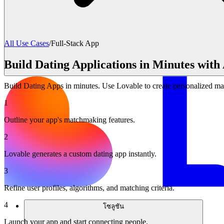
All Use Cases
/
Full-Stack App
Build Dating Applications in Minutes with
Build Dating Apps in minutes. Use Lovable to create personalized ma
1
Outline your app's matchmaking features.
2
Lovable generates a custom dating app instantly.
3
Refine user profiles, algorithms, and matching criteria.
4
โซลูชัน
Launch your app and start connecting people.