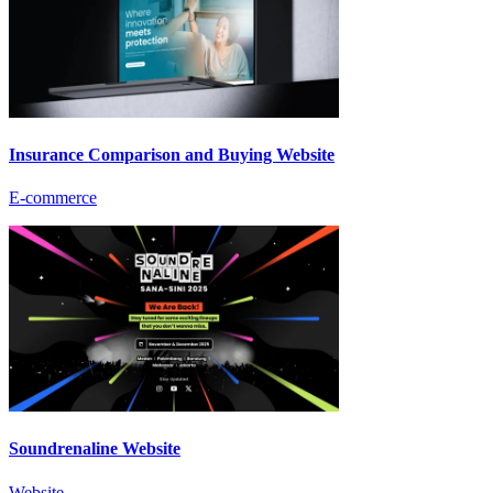
Insurance Comparison and Buying Website
E-commerce
Soundrenaline Website
Website