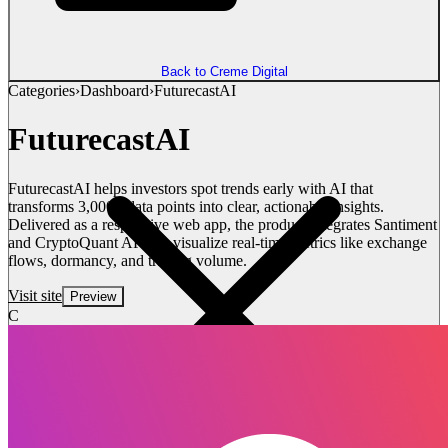
Back to Creme Digital
Categories
›
Dashboard
›
FuturecastAI
FuturecastAI
FuturecastAI helps investors spot trends early with AI that
transforms 3,000+ data points into clear, actionable insights.
Delivered as a responsive web app, the product integrates Santiment
and CryptoQuant APIs to visualize real-time metrics like exchange
flows, dormancy, and trading volume.
Visit site
Preview
C