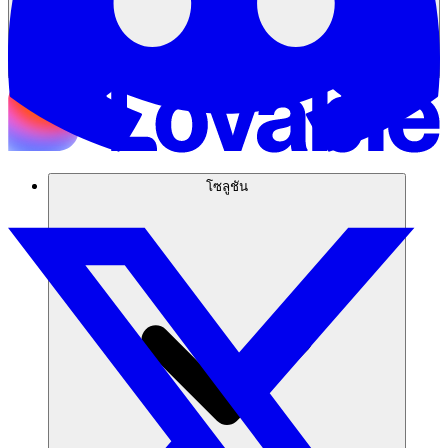
โซลูชัน