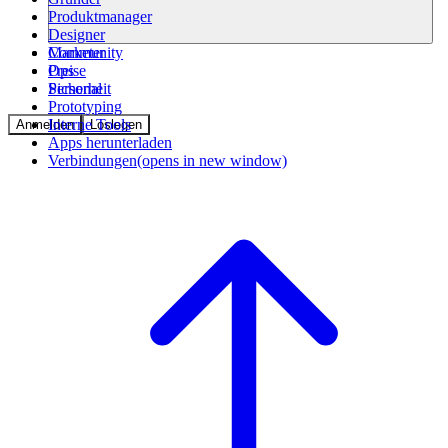
Produktmanager
Designer
Community
Marketer
Preise
Ops
Sicherheit
Personal
Prototyping
Interne Tools
Anmelden
Loslegen
Apps herunterladen
Verbindungen
(opens in new window)