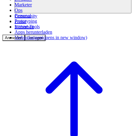
Marketer
Ops
Personal
Community
Prototyping
Preise
Interne Tools
Sicherheit
Apps herunterladen
Verbindungen
(opens in new window)
Anmelden
Loslegen