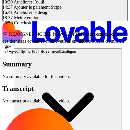
10:30 Améliorer l’outil
14:37 Ajouter le paiement Stripe
16:41 Améliorer le design
18:37 Mettre en ligne
20:50 Conclusion
✉️ REJOIGNEZ NOTRE NEWSLETTER pour rester au courant
des dernières actualités et innovations en matière d'IA et d'outils en
ligne
Lösungen
➜ https://digitiz.beehiiv.com/subscribe
Summary
No summary available for this video.
Transcript
No transcript available for this video.