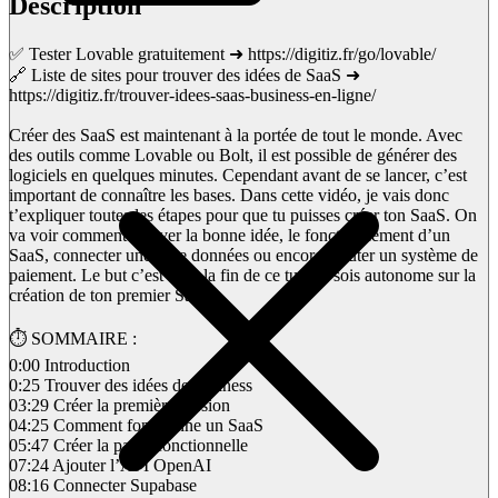
Description
✅ Tester Lovable gratuitement ➜ https://digitiz.fr/go/lovable/
🔗 Liste de sites pour trouver des idées de SaaS ➜
https://digitiz.fr/trouver-idees-saas-business-en-ligne/
Créer des SaaS est maintenant à la portée de tout le monde. Avec
des outils comme Lovable ou Bolt, il est possible de générer des
logiciels en quelques minutes. Cependant avant de se lancer, c’est
important de connaître les bases. Dans cette vidéo, je vais donc
t’expliquer toutes les étapes pour que tu puisses créer ton SaaS. On
va voir comment trouver la bonne idée, le fonctionnement d’un
SaaS, connecter une base données ou encore ajouter un système de
paiement. Le but c’est qu’à la fin de ce tuto tu sois autonome sur la
création de ton premier SaaS.
⏱️ SOMMAIRE :
0:00 Introduction
0:25 Trouver des idées de business
03:29 Créer la première version
04:25 Comment fonctionne un SaaS
05:47 Créer la partie fonctionnelle
07:24 Ajouter l’API OpenAI
08:16 Connecter Supabase