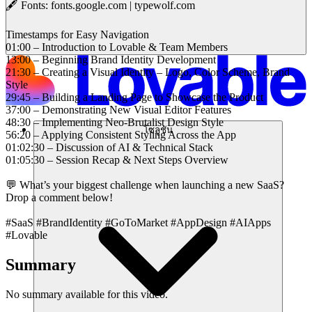
🖋️ Fonts: fonts.google.com | typewolf.com
Timestamps for Easy Navigation
01:00 – Introduction to Lovable & Team Members
13:00 – Beginning Brand Identity Development
21:30 – Creating a Visual Identity – Logo, Color Scheme, Brand
Style
29:45 – Building a Landing Page to Showcase the Product
37:00 – Demonstrating New Visual Editor Features
48:30 – Implementing Neo-Brutalist Design Style
โซลูชัน
56:20 – Applying Consistent Styling Across the App
01:02:30 – Discussion of AI & Technical Stack
01:05:30 – Session Recap & Next Steps Overview
💬 What’s your biggest challenge when launching a new SaaS?
Drop a comment below!
#SaaS #BrandIdentity #GoToMarket #AppDesign #AIApps
#Lovable
Summary
No summary available for this video.