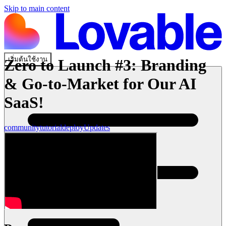
Skip to main content
เริ่มต้นใช้งาน
Zero to Launch #3: Branding
& Go-to-Market for Our AI
SaaS!
community
tutorial
deploy
Updates