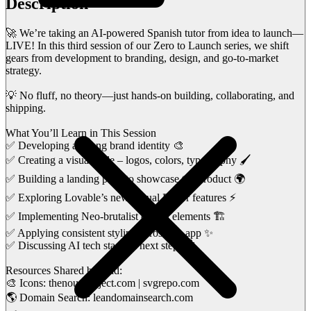
Description
🚀 We’re taking an AI-powered Spanish tutor from idea to launch—
LIVE! In this third session of our Zero to Launch series, we shift
gears from development to branding, design, and go-to-market
strategy.
💡 No fluff, no theory—just hands-on building, collaborating, and
shipping.
What You’ll Learn in This Session
✅ Developing a strong brand identity 🎨
✅ Creating a visual style – logos, colors, typography 🖌️
✅ Building a landing page to showcase the product 🌍
✅ Exploring Lovable’s new Visual Editor features ⚡
✅ Implementing Neo-brutalist design elements 🏗️
✅ Applying consistent styling across the app ✨
✅ Discussing AI tech stack & next steps 🤖
Resources Shared by Nad:
🎨 Icons: thenounproject.com | svgrepo.com
🌎 Domain Search: leandomainsearch.com