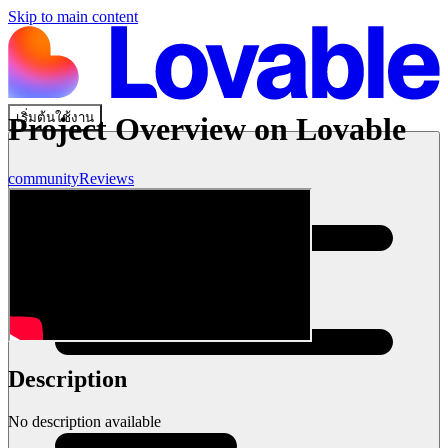
Skip to main content
เริ่มต้นใช้งาน
Project Overview on Lovable
community
Reviews
Description
No description available