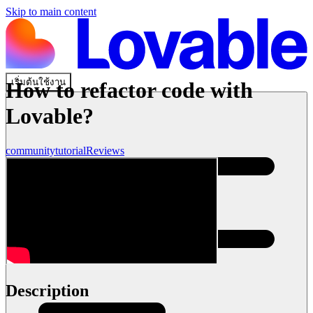
Skip to main content
เริ่มต้นใช้งาน
How to refactor code with
Lovable?
community
tutorial
Reviews
Description