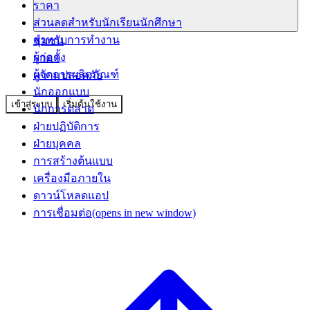
ราคา
ส่วนลดสำหรับนักเรียนนักศึกษา
สำหรับการทำงาน
ชุมชน
ผู้ก่อตั้ง
ราคา
ผู้จัดการผลิตภัณฑ์
ความปลอดภัย
นักออกแบบ
เข้าสู่ระบบ
เริ่มต้นใช้งาน
นักการตลาด
ฝ่ายปฏิบัติการ
ฝ่ายบุคคล
การสร้างต้นแบบ
เครื่องมือภายใน
ดาวน์โหลดแอป
การเชื่อมต่อ
(opens in new window)