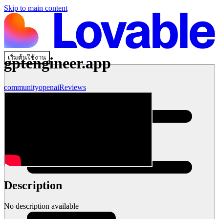
Skip to main content
เริ่มต้นใช้งาน
gptengineer.app
community
openai
Reviews
Description
No description available