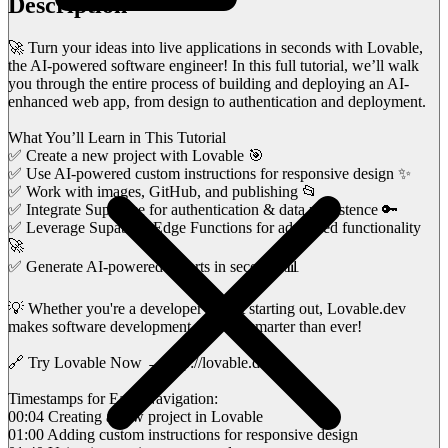
Description
🚀 Turn your ideas into live applications in seconds with Lovable,
the AI-powered software engineer! In this full tutorial, we’ll walk
you through the entire process of building and deploying an AI-
enhanced web app, from design to authentication and deployment.
What You’ll Learn in This Tutorial
✅ Create a new project with Lovable 🎯
✅ Use AI-powered custom instructions for responsive design ✨
✅ Work with images, GitHub, and publishing 📂
✅ Integrate Supabase for authentication & data persistence 🔑
✅ Leverage Supabase Edge Functions for advanced functionality
🚀
✅ Generate AI-powered reports in seconds 📊
💡 Whether you're a developer or just starting out, Lovable.dev
makes software development faster & smarter than ever!
🔗 Try Lovable Now → http://lovable.dev/
Timestamps for Easy Navigation:
00:04 Creating a new project in Lovable
01:00 Adding custom instructions for responsive design