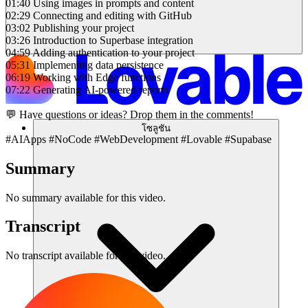
01:40 Using images in prompts and content
02:29 Connecting and editing with GitHub
03:02 Publishing your project
03:26 Introduction to Superbase integration
04:59 Adding authentication to your project
05:31 Implementing data persistence
06:19 Working with Edge functions
07:22 Generating AI-powered reports
💬 Have questions or ideas? Drop them in the comments!
โซลูชัน
#AIApps #NoCode #WebDevelopment #Lovable #Supabase
Summary
No summary available for this video.
Transcript
No transcript available for this video.