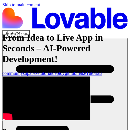
Skip to main content
เริ่มต้นใช้งาน
From Idea to Live App in
Seconds – AI-Powered
Development!
community
supabase
tutorial
deploy
github
make
Tutorials