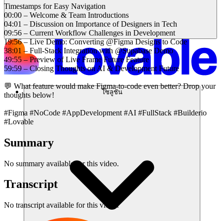
Timestamps for Easy Navigation
00:00 – Welcome & Team Introductions
04:01 – Discussion on Importance of Designers in Tech
09:56 – Current Workflow Challenges in Development
19:56 – Live Demo: Converting @Figma Designs to Code
38:01 – Full-Stack Integration with @Supabase Demo
49:55 – Preview of Live Frame Future Feature
59:59 – Closing Thoughts on AI & Development Future
💬 What feature would make Figma-to-code even better? Drop your
โซลูชัน
thoughts below!
#Figma #NoCode #AppDevelopment #AI #FullStack #Builderio
#Lovable
Summary
No summary available for this video.
Transcript
No transcript available for this video.