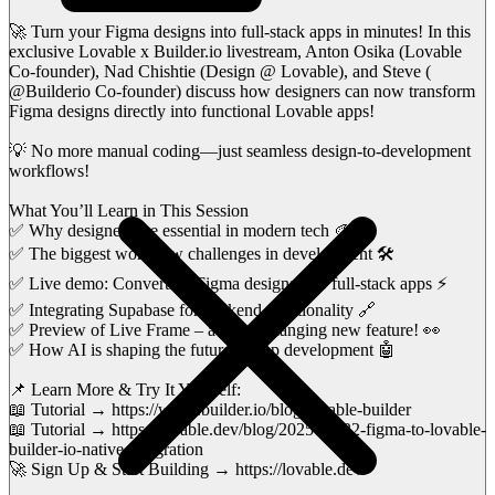
🚀 Turn your Figma designs into full-stack apps in minutes! In this
exclusive Lovable x Builder.io livestream, Anton Osika (Lovable
Co-founder), Nad Chishtie (Design @ Lovable), and Steve (
@Builderio Co-founder) discuss how designers can now transform
Figma designs directly into functional Lovable apps!
💡 No more manual coding—just seamless design-to-development
workflows!
What You’ll Learn in This Session
✅ Why designers are essential in modern tech 🎨
✅ The biggest workflow challenges in development 🛠️
✅ Live demo: Converting Figma designs into full-stack apps ⚡
✅ Integrating Supabase for backend functionality 🔗
✅ Preview of Live Frame – a game-changing new feature! 👀
✅ How AI is shaping the future of app development 🤖
📌 Learn More & Try It Yourself:
📖 Tutorial → https://www.builder.io/blog/lovable-builder
📖 Tutorial → https://lovable.dev/blog/2025-01-22-figma-to-lovable-
builder-io-native-integration
🚀 Sign Up & Start Building → https://lovable.dev/