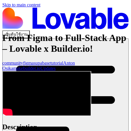
Skip to main content
เริ่มต้นใช้งาน
From Figma to Full-Stack App
– Lovable x Builder.io!
community
figma
supabase
tutorial
Anton
Osika
make
builder.io
Updates
Description