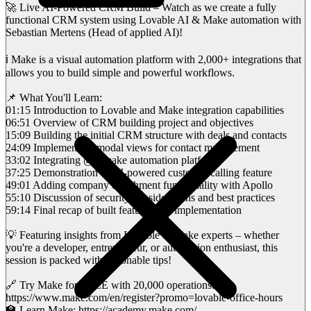
🚀 Live AI-Powered CRM Build – Watch as we create a fully
functional CRM system using Lovable AI & Make automation with
Sebastian Mertens (Head of applied AI)!
ℹ️ Make is a visual automation platform with 2,000+ integrations that
allows you to build simple and powerful workflows.
📌 What You'll Learn:
01:15 Introduction to Lovable and Make integration capabilities
06:51 Overview of CRM building project and objectives
15:09 Building the initial CRM structure with deals and contacts
24:09 Implementing modal views for contact management
33:02 Integrating @itsmake automation platform
37:25 Demonstration of AI-powered customer calling feature
49:01 Adding company enrichment functionality with Apollo
55:10 Discussion of security considerations and best practices
59:14 Final recap of built features and implementation
💡 Featuring insights from Lovable & Make experts – whether
you're a developer, entrepreneur, or automation enthusiast, this
session is packed with actionable tips!
🔗 Try Make for FREE with 20,000 operations:
https://www.make.com/en/register?promo=lovable-office-hours
🏫 Learn Make: https://academy.make.com/