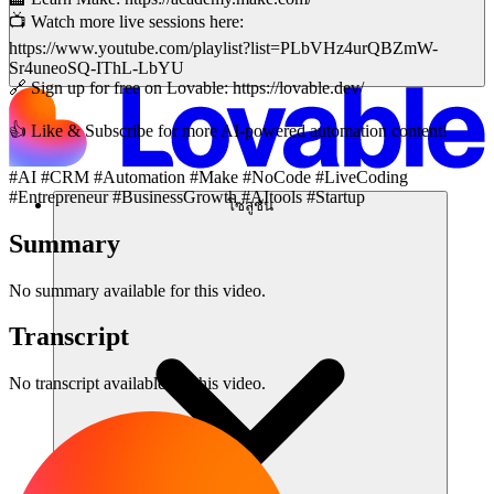
📺 Watch more live sessions here:
https://www.youtube.com/playlist?list=PLbVHz4urQBZmW-
Sr4uneoSQ-IThL-LbYU
🔗 Sign up for free on Lovable: https://lovable.dev/
👍 Like & Subscribe for more AI-powered automation content!
#AI #CRM #Automation #Make #NoCode #LiveCoding
#Entrepreneur #BusinessGrowth #AItools #Startup
โซลูชัน
Summary
No summary available for this video.
Transcript
No transcript available for this video.