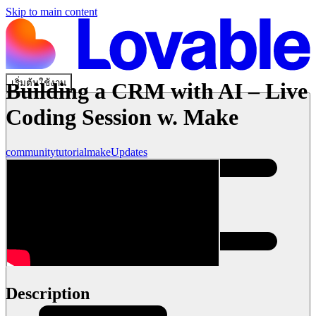
Skip to main content
เริ่มต้นใช้งาน
Building a CRM with AI – Live
Coding Session w. Make
community
tutorial
make
Updates
Description