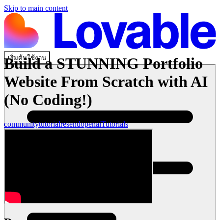
Skip to main content
เริ่มต้นใช้งาน
Build a STUNNING Portfolio
Website From Scratch with AI
(No Coding!)
community
tutorial
resend
openai
Tutorials