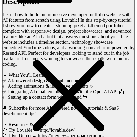
Description
Learn how to build an impressive developer portfolio website with
AI features from scratch using Lovable! In this step-by-step tutorial,
I show you how to create a stunning pixel art-themed portfolio
complete with responsive design, project showcases, and advanced
features like an AI chatbot that answers questions about you. The
website includes a timeline section, technology showcase,
embedded YouTube videos, and a working contact form powered by
Resend API. Perfect for developers looking to stand out in the job
market or freelancers wanting to showcase their skills with minimal
coding.
💡 What You’ll Learn:
✅ AI-powered design & UI enhancements 🎨
✅ Adding animations & interactive elements ✨
✅ Integrating AI email enhancements with the OpenAI API 📩
✅ Setting up a contact form with Resend 📨
🔔 Subscribe for more AI-powered no-code tutorials & SaaS
development tips!
📌 Resources & Links:
🤍 Try Lovable → http://lovable.dev/
🚀 Live Demo → https://preview--hero-background-