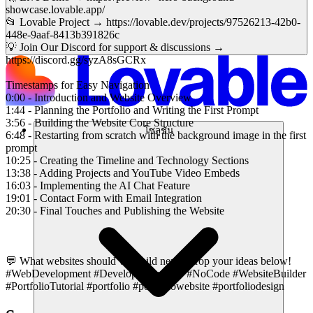
showcase.lovable.app/
📂 Lovable Project → https://lovable.dev/projects/97526213-42b0-
448e-9aaf-8413b391826c
💡 Join Our Discord for support & discussions →
https://discord.gg/syzA8sGCRx
Timestamps for Easy Navigation
0:00 - Introduction and Website Overview
1:44 - Planning the Portfolio and Writing the First Prompt
3:56 - Building the Website Core Structure
โซลูชัน
6:48 - Restarting from scratch with the background image in the first
prompt
10:25 - Creating the Timeline and Technology Sections
13:38 - Adding Projects and YouTube Video Embeds
16:03 - Implementing the AI Chat Feature
19:01 - Contact Form with Email Integration
20:30 - Final Touches and Publishing the Website
💬 What websites should we build next? Drop your ideas below!
#WebDevelopment #DeveloperPortfolio #NoCode #WebsiteBuilder
#PortfolioTutorial #portfolio #portfoliowebsite #portfoliodesign