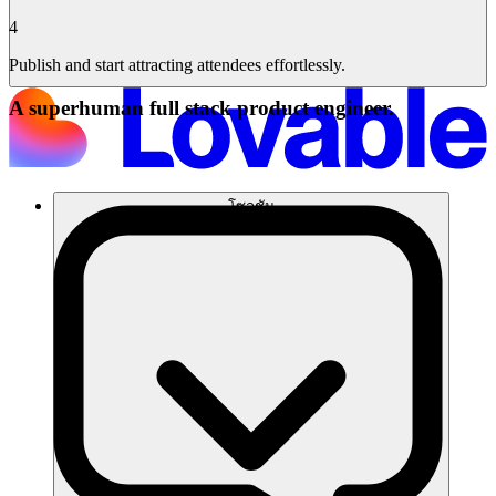
4
Publish and start attracting attendees effortlessly.
A superhuman full stack product engineer.
โซลูชัน