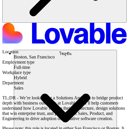
Location
โซลูชัน
Boston, San Francisco
Employment type
Full-time
Workplace type
Hybrid
Department
Sales
TL;DR -
We’re looking for a Solutions Architect to bridge product
depth with business outcomes at Lovable. You’ll help customers
understand how Lovable fits into their architecture, design solutions
that win enterprise trust, and partner with Sales, Product, and
Engineering to drive adoption of AI-native software creation.
Please note:
this role is located in either San Francisco or Boston. It