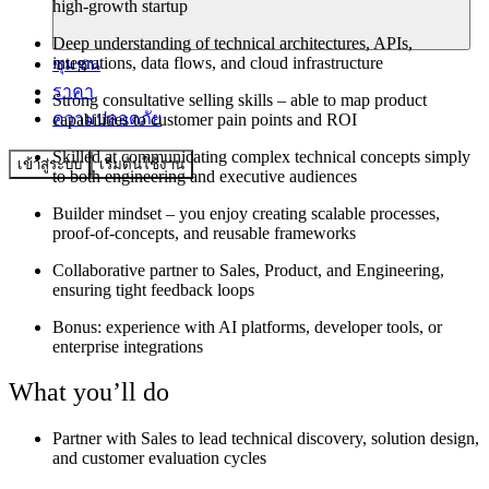
high-growth startup
Deep understanding of technical architectures, APIs,
integrations, data flows, and cloud infrastructure
ชุมชน
ราคา
Strong consultative selling skills – able to map product
ความปลอดภัย
capabilities to customer pain points and ROI
Skilled at communicating complex technical concepts simply
เข้าสู่ระบบ
เริ่มต้นใช้งาน
to both engineering and executive audiences
Builder mindset – you enjoy creating scalable processes,
proof-of-concepts, and reusable frameworks
Collaborative partner to Sales, Product, and Engineering,
ensuring tight feedback loops
Bonus: experience with AI platforms, developer tools, or
enterprise integrations
What you’ll do
Partner with Sales to lead technical discovery, solution design,
and customer evaluation cycles