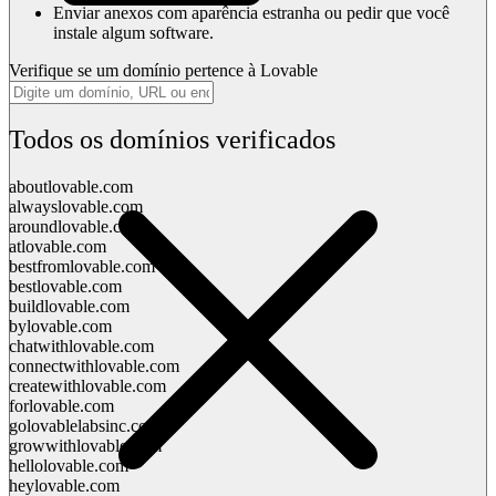
Enviar anexos com aparência estranha ou pedir que você
instale algum software.
Verifique se um domínio pertence à Lovable
Todos os domínios verificados
aboutlovable.com
alwayslovable.com
aroundlovable.com
atlovable.com
bestfromlovable.com
bestlovable.com
buildlovable.com
bylovable.com
chatwithlovable.com
connectwithlovable.com
createwithlovable.com
forlovable.com
golovablelabsinc.com
growwithlovable.com
hellolovable.com
heylovable.com