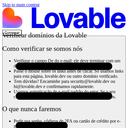
Skip to main content
Começar
Verificar domínios da Lovable
Como verificar se somos nós
Verifique o campo
De
do e-mail: ele deve terminar com
um
dos nossos domínios verificados
.
Passe o mouse sobre os links antes de clicar. Só usamos links
para esta página,
lovable.dev
ou outro domínio verificado.
Tem dúvidas? Encaminhe para
security@lovable.dev
ou
hi@lovable.dev
e confirmamos rapidamente.
Usamos autenticação de e-mail padrão do setor. Se o seu
cliente de e-mail exibir um alerta, peça para reenviarmos.
O que nunca faremos
Pedir sua senha, códigos de 2FA ou cartão de crédito por e-
mail.