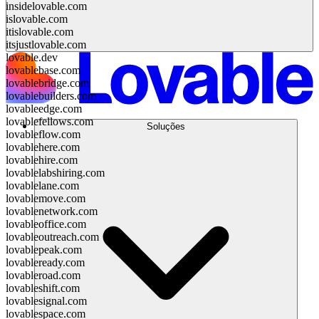
insidelovable.com
islovable.com
itislovable.com
itsjustlovable.com
lovable.dev
lovablebase.com
lovablebridge.com
lovablebuilders.com
lovableedge.com
lovablefellows.com
Soluções
lovableflow.com
lovablehere.com
lovablehire.com
lovablelabshiring.com
lovablelane.com
lovablemove.com
lovablenetwork.com
lovableoffice.com
lovableoutreach.com
lovablepeak.com
lovableready.com
lovableroad.com
lovableshift.com
lovablesignal.com
lovablespace.com