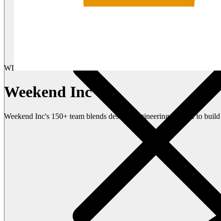
WI
Weekend Inc
Weekend Inc's 150+ team blends design, engineering, and AI to build 