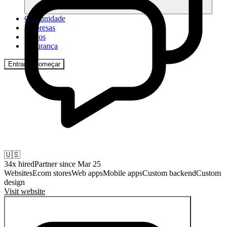
Comunidade
Empresas
Preços
Segurança
Entrar
Começar
🇺🇸
34
x hired
Partner since
Mar 25
Websites
Ecom stores
Web apps
Mobile apps
Custom backend
Custom
design
Visit website