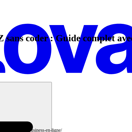
 sans coder : Guide complet ave
ouver-idees-saas-business-en-ligne/