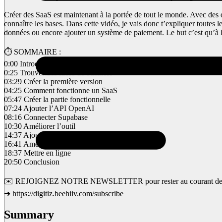
Créer des SaaS est maintenant à la portée de tout le monde. Avec des 
connaître les bases. Dans cette vidéo, je vais donc t’expliquer toute
données ou encore ajouter un système de paiement. Le but c’est qu’à la
⏱️ SOMMAIRE :
0:00 Introduction
0:25 Trouver des idées de business
03:29 Créer la première version
04:25 Comment fonctionne un SaaS
05:47 Créer la partie fonctionnelle
07:24 Ajouter l’API OpenAI
08:16 Connecter Supabase
10:30 Améliorer l’outil
14:37 Ajouter le paiement Stripe
16:41 Améliorer le design
18:37 Mettre en ligne
20:50 Conclusion
✉️ REJOIGNEZ NOTRE NEWSLETTER pour rester au courant des dernièr
➜ https://digitiz.beehiiv.com/subscribe
Summary