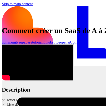
Skip to main content
Comment créer un SaaS de A à Z
community
supabase
tutorial
github
stripe
openai
Community
Commencer
Description
✅ Tester Lovable gratuitement ➜ https://digitiz.fr/go/lovable/
🔗 Liste de sites pour trouver des idées de SaaS ➜ https://digitiz.fr/tr