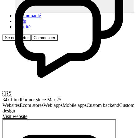
Communauté
Tarifs
Sécurité
Se connecter
Commencer
🇺🇸
34
x hired
Partner since
Mar 25
Websites
Ecom stores
Web apps
Mobile apps
Custom backend
Custom
design
Visit website