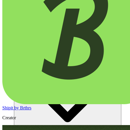
Solutions
Shipit by Brthrs
Creator