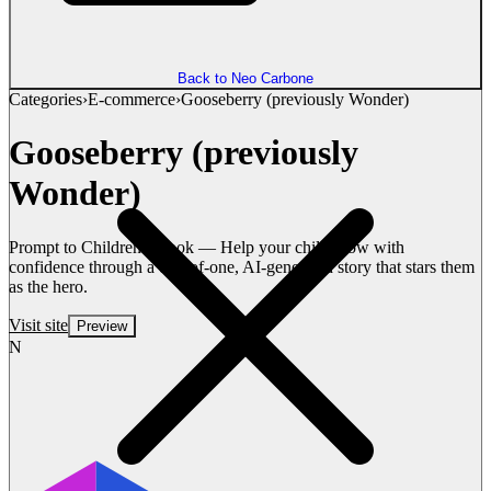
Back to Neo Carbone
Categories
›
E-commerce
›
Gooseberry (previously Wonder)
Gooseberry (previously
Wonder)
Prompt to Children's Book — Help your child grow with
confidence through a one-of-one, AI-generated story that stars them
as the hero.
Visit site
Preview
N