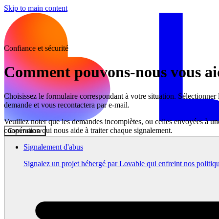
Skip to main content
Confiance et sécurité
Comment pouvons-nous vous ai
Choisissez le formulaire correspondant à votre situation. Sélectionne
demande et vous recontactera par e-mail.
Veuillez noter que les demandes incomplètes, ou celles envoyées à une
coopération qui nous aide à traiter chaque signalement.
Commencer
Signalement d'abus
Signalez un projet hébergé par Lovable qui enfreint nos politiq