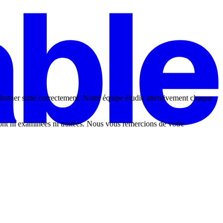
 donner suite correctement. Notre équipe étudie attentivement chaque
ont ni examinées ni traitées. Nous vous remercions de votre