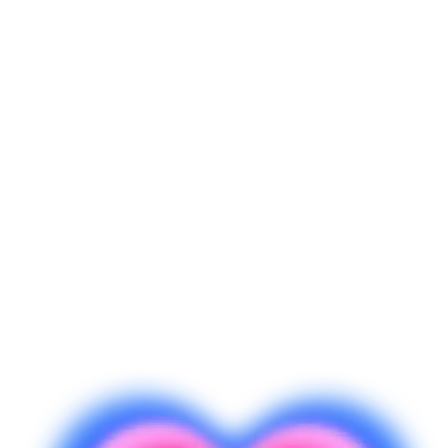
Zahlungen werden über Integrationen wie Stripe abgewickelt, die
du zusammen mit Supabase Edge Functions verwenden kannst. Du
könntest Lovable zum Beispiel auffordern: „Füge einen Checkout-
Button hinzu und verarbeite Zahlungen mit Stripe.“ Lovable würde
dann eine Edge Function erstellen, die mit der API von Stripe
kommuniziert (mit deinem sicher gespeicherten geheimen Stripe-
Schlüssel) und vielleicht die Transaktionsdetails in deiner Supabase-
Datenbank speichert. Die Benutzeroberfläche würde aktualisiert, um
den Checkout-/Bezahl-Button einzubinden. Im Wesentlichen stellt
Supabase die Umgebung (Edge Functions, Datenbank) zur
Umsetzung von Zahlungen bereit, und Lovable kann den Code für
dich aufsetzen. Weitere Details findest du auch im Leitfaden zur
Stripe-&-Payments-Integration in der Dokumentation von Lovable,
der speziell das Einrichten von Stripe behandelt.