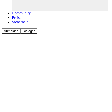
Unterstützung ab. Lovable kann die nötigen Tabellen und das
Schema automatisch anhand deiner Prompts generieren.
Community
Preise
Sicherheit
Anmelden
Loslegen