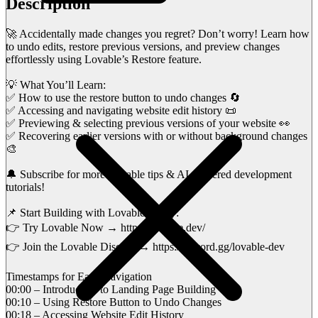
Description
🚀 Accidentally made changes you regret? Don’t worry! Learn how
to undo edits, restore previous versions, and preview changes
effortlessly using Lovable’s Restore feature.
💡 What You’ll Learn:
✅ How to use the restore button to undo changes 🔄
✅ Accessing and navigating website edit history 📜
✅ Previewing & selecting previous versions of your website 👀
✅ Recovering earlier versions with or without background changes
🎨
🔔 Subscribe for more Lovable tips & AI-powered development
tutorials!
📌 Start Building with Lovable Today:
👉 Try Lovable Now → https://lovable.dev/
👉 Join the Lovable Discord → https://discord.gg/lovable-dev
Timestamps for Easy Navigation
00:00 – Introduction to Landing Page Building
00:10 – Using Restore Button to Undo Changes
00:18 – Accessing Website Edit History