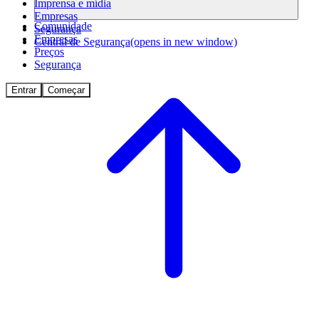
Imprensa e mídia
Empresas
Comunidade
Segurança
Empresas
Central de Segurança
(opens in new window)
Preços
Segurança
Entrar
Começar