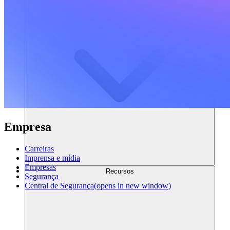
Empresa
Carreiras
Imprensa e mídia
Empresas
Recursos
Segurança
Central de Segurança
(opens in new window)