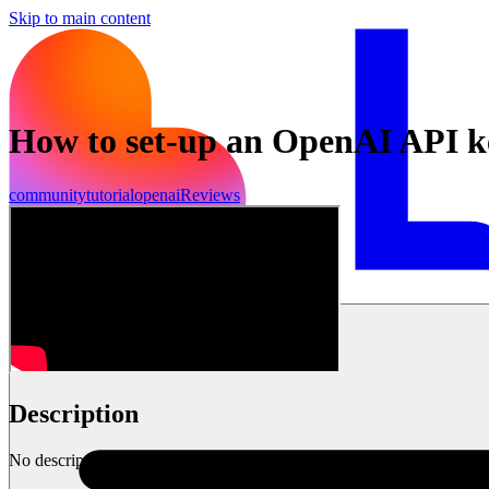
Skip to main content
How to set-up an OpenAI API k
community
tutorial
openai
Reviews
Começar
Description
No description available